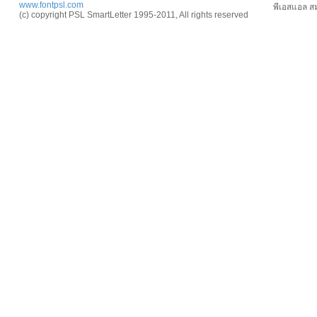
www.fontpsl.com
พีเอสแอล สม
(c) copyright PSL SmartLetter 1995-2011, All rights reserved